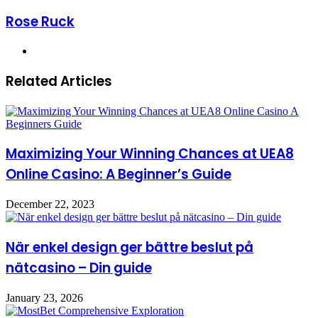
Rose Ruck
Website
Related Articles
Maximizing Your Winning Chances at UEA8
Online Casino: A Beginner’s Guide
December 22, 2023
När enkel design ger bättre beslut på
nätcasino – Din guide
January 23, 2026