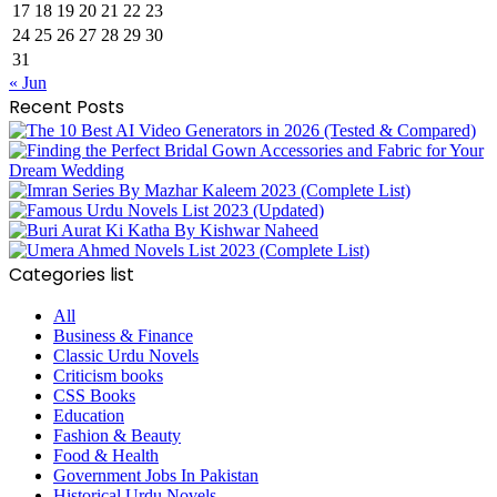
17
18
19
20
21
22
23
24
25
26
27
28
29
30
31
« Jun
Recent Posts
Categories list
All
Business & Finance
Classic Urdu Novels
Criticism books
CSS Books
Education
Fashion & Beauty
Food & Health
Government Jobs In Pakistan
Historical Urdu Novels