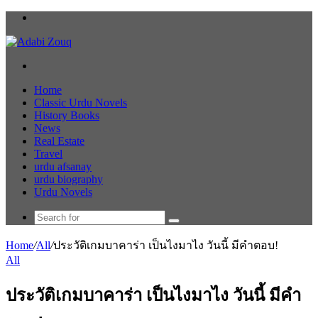
Menu
Search
for
Home
Classic Urdu Novels
History Books
News
Real Estate
Travel
urdu afsanay
urdu biography
Urdu Novels
Search
for
Home
/
All
/
ประวัติเกมบาคาร่า เป็นไงมาไง วันนี้ มีคำตอบ!
All
ประวัติเกมบาคาร่า เป็นไงมาไง วันนี้ มีคำ