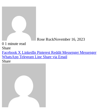
Rose Ruck
November 16, 2023
0
1 minute read
Share
Facebook
X
LinkedIn
Pinterest
Reddit
Messenger
Messenger
WhatsApp
Telegram
Line
Share via Email
Share
Facebook
X
LinkedIn
Pinterest
Messenger
Messenger
WhatsApp
Telegram
Share
via
Email